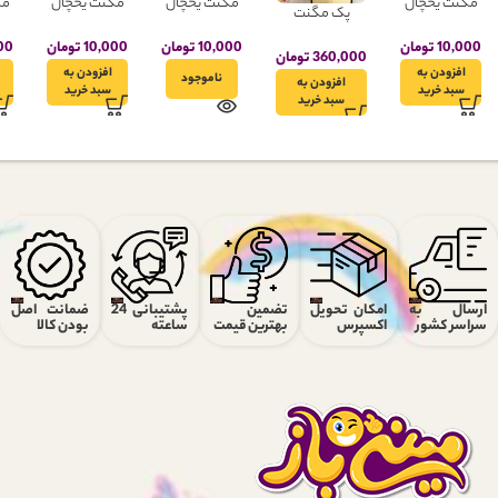
*
نام
*
ایمیل
ارسال به
امکان تحویل
تضمین
پشتیبانی 24
ضمانت اصل
سراسر کشور
اکسپرس
بهترین قیمت
ساعته
بودن کالا
فروشگاه مینی باز عرضه کننده محصولات مینیاتوری و مگنتی با یک دهه تجربه و
تولید محصولات با کیفیت و متنوع همراه ضمانت اصالت محصولات در خدمت شما
دوستان عزیز میباشد.