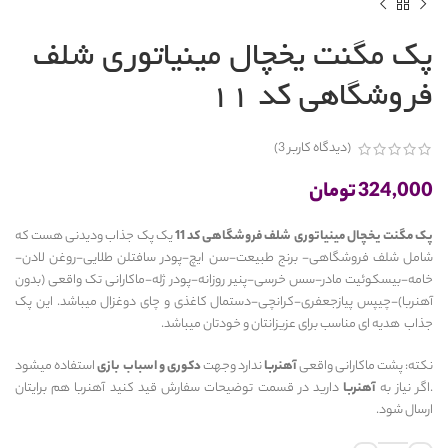
(دیدگاه کاربر
3
)
324,000
تومان
پک مگنت یخچال مینیاتوری شلف فروشگاهی کد 11
یک پک جذاب ودیدنی هست که
شامل شلف فروشگاهی- برنج طبیعت-سن ایچ-پودر سافتلن طلایی-روغن لادن-
خامه-بیسکوئیت مادر-سس خرسی-پنیر روزانه-پودر ژله-ماکارانی تک واقعی (بدون
آهنربا)-چیپس پیازجعفری-کرانچی-دستمال کاغذی و چای دوغزال میباشد. این پک
جذاب هدیه ای مناسب برای عزیزانتان و خودتان میباشد.
نکته: پشت ماکارانی واقعی
آهنربا
ندارد وجهت
دکوری و اسباب بازی
استفاده میشود
.اگر نیاز به
آهنربا
دارید در قسمت توضیحات سفارش قید کنید آهنربا هم برایتان
ارسال شود.
افزودن به سبد خرید