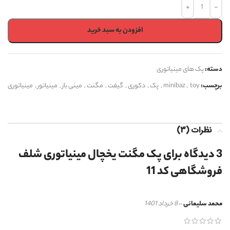
دسته:
پک های مینیاتوری
برچسب:
toy
,
minibaz
,
پک
,
دکوری
,
گیفت
,
مگنت
,
مینی باز
,
مینیاتور
,
مینیاتوری
نظرات (3)
3 دیدگاه برای
پک مگنت یخچال مینیاتوری شلف
فروشگاهی کد 11
محمد سلیمانی
–
8 خرداد 1401
خوب است برای بچه های کوچیک. جالبن. وخوشش میاد. از این وسایل شما ممنونم
آیسا دادخواه
–
9 تیر 1401