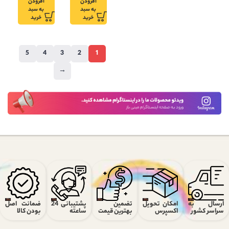
افزودن
افزودن
به سبد
به سبد
خرید
خرید
5
4
3
2
1
→
ارسال به
امکان تحویل
تضمین
پشتیبانی 24
ضمانت اصل
سراسر کشور
اکسپرس
بهترین قیمت
ساعته
بودن کالا