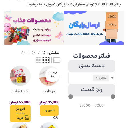
بالای 2.000.000 تومان سفارش شما رایگان تحویل داده میشود.
نمایش
12
24
36
فیلتر محصولات
دسته بندی
فروخته ش
ده
خمیری
×
رنج قیمت
انار حافظ
جعبه زولبیا
خوان خمیری
بامیه
مینیاتوری
35,000
تومان
65,000
تومان
97000
—
7000
افزودن
ناموجود
به سبد
خرید