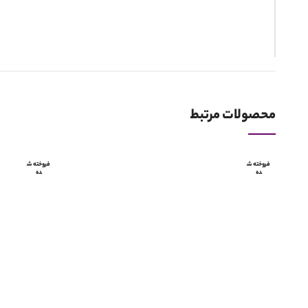
*
نام
محصولات مرتبط
فروخته ش
فروخته ش
ده
ده