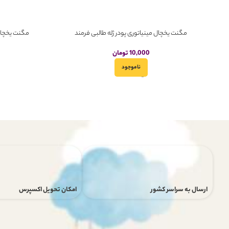
مگنت یخچال مینیاتوری پودر ژله طالبی فرمند
مگنت یخچال 
10,000
تومان
ناموجود
ارسال به سراسر کشور
امکان تحویل اکسپرس