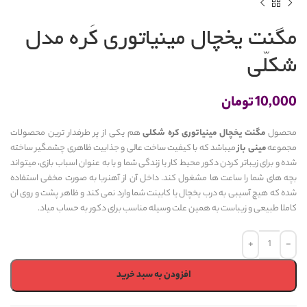
مگنت یخچال مینیاتوری کَره مدل
شکلّی
10,000
تومان
محصول
مگنت یخچال مینیاتوری کره شکلی
هم یکی از پر طرفدار ترین محصولات
مجموعه
مینی باز
میباشد که با کیفیت ساخت عالی و جذابیت ظاهری چشمگیر ساخته
شده و برای زیباتر کردن دکور محیط کار یا زندگی شما و یا به عنوان اسباب بازی، میتواند
بچه های شما را ساعت ها مشغول کند. داخل آن از آهنربا به صورت مخفی استفاده
شده که هیچ آسیبی به درب یخچال یا کابینت شما وارد نمی کند و ظاهر پشت و روی ان
کاملا طبیعی و زیباست به همین علت وسیله مناسب برای دکور به حساب میاد.
افزودن به سبد خرید