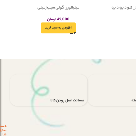
نو دایره دایره
مینیاتوری گونی سیب زمینی
45,000
تومان
افزودن به سبد خرید
ضمانت اصل بودن کالا
دست
ن
بندی
ا
ها