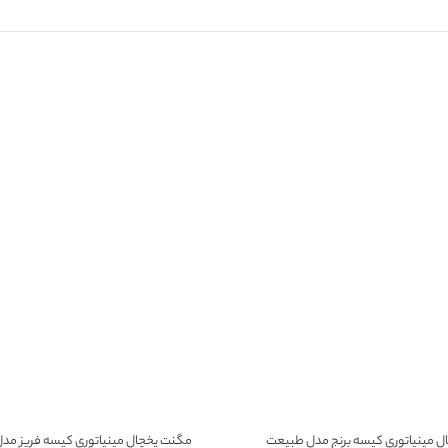
*
ایمیل
 مینیاتوری کیسه برنج مدل طبیعت
مگنت یخچال مینیاتوری کیسه فریز مدل