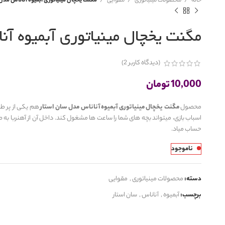
خانه
محصولات مینیاتوری
مقوایی
مگنت یخچال مینیاتوری آبمیوه آناناس مدل
مگنت یخچال مینیاتوری آبمیوه آن
(دیدگاه کاربر
2
)
10,000
تومان
محصول
مگنت یخچال مینیاتوری آبمیوه آناناس مدل سان استار
هم یکی از پر ط
اسباب بازی، میتواند بچه های شما را ساعت ها مشغول کند. داخل آن از آهنربا ب
حساب میاد.
ناموجود
دسته:
محصولات مینیاتوری
,
مقوایی
برچسب:
آبمیوه
,
آناناس
,
سان استار