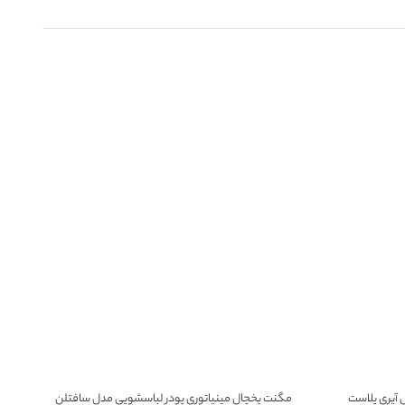
 آیری پلاست
مگنت یخچال مینیاتوری پودر لباسشویی مدل سافتلن