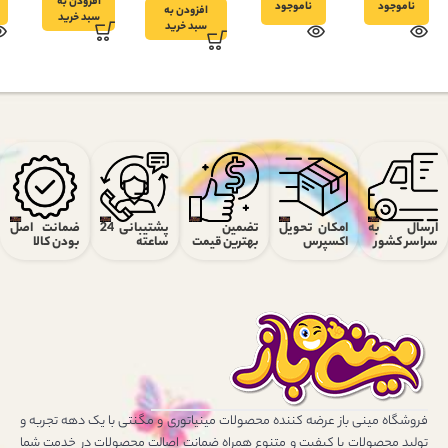
افزودن به
کد 17
ناموجود
ناموجود
افزودن به
سبد خرید
سبد خرید
ارسال به
امکان تحویل
تضمین
پشتیبانی 24
ضمانت اصل
سراسر کشور
اکسپرس
بهترین قیمت
ساعته
بودن کالا
فروشگاه مینی باز عرضه کننده محصولات مینیاتوری و مگنتی با یک دهه تجربه و
تولید محصولات با کیفیت و متنوع همراه ضمانت اصالت محصولات در خدمت شما