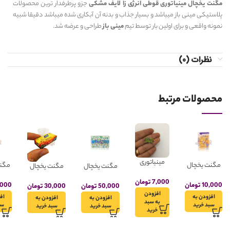
مگنت یخچال مینیاتوری قوطی انرژی زا لایف مشکی
جزو پرطرفدار ترین محصولات
پلاستیکی مینی باز میباشد و بسیار جذاب و بدنه آن آبکاری شده میباشد دقیقا شبیه
نمونه واقعی و برای اولین بار توسط تیم
مینی باز
طراحی و عرضه شد.
نظرات (0)
محصولات مرتبط
مینیاتوری
مگنت یخچال
مگن
مگنت یخچال
مگنت یخچال
صابون تکی
مینیاتوری پودر
مین
مینیاتوری
مینیاتوری
مدل گلنار
7,000
تومان
لباسشویی
روغ
10,000
تومان
,000
جعبه صابون
کیسه فریز
50,000
تومان
30,000
تومان
مدل سافتلن
مد
افزودن
مدل گلنار
مدل آیری
افزودن به
اف
افزودن به
افزودن به
به سبد
طلایی
پلاست
سبد خرید
سب
سبد خرید
سبد خرید
خرید