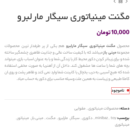
مگنت مینیاتوری سیگار مارلبرو
10,000
تومان
محصول
مگنت مینیاتوری سیگار مارلبرو
هم یکی از پر طرفدار ترین محصولات
مجموعه
مینی باز
میباشد که با کیفیت ساخت عالی و جذابیت ظاهری چشمگیر ساخته
شده و برای زیباتر کردن دکور محیط کار یا زندگی شما و یا به عنوان اسباب بازی، میتواند
بچه های شما را ساعت ها مشغول کند. داخل آن از آهنربا به صورت مخفی استفاده
شده که هیچ آسیبی به درب یخچال یا کابینت شما وارد نمی کند و ظاهر پشت و روی ان
کاملا طبیعی و زیباست به همین علت وسیله مناسب برای دکور به حساب میاد.
ناموجود
دسته:
محصولات مینیاتوری
,
مقوایی
برچسب:
toy
,
minibaz
,
دکوری
,
سیگار
,
مارلبرو
,
مگنت
,
مینی باز
,
مینیاتور
,
مینیاتوری