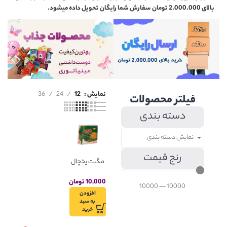
بالای 2.000.000 تومان سفارش شما رایگان تحویل داده میشود.
نمایش
12
24
36
فیلتر محصولات
دسته بندی
نمایش دسته بندی
رنج قیمت
مگنت یخچال
مینیاتوری
بیسکویت
10,000
تومان
10000
—
10000
جوین مدل
افزودن
گرجی
به سبد
خرید