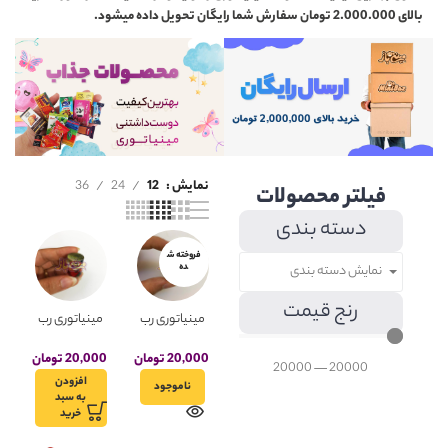
بالای 2.000.000 تومان سفارش شما رایگان تحویل داده میشود.
نمایش
12
24
36
فیلتر محصولات
دسته بندی
فروخته ش
ده
نمایش دسته بندی
رنج قیمت
مینیاتوری رب
مینیاتوری رب
گوجه فرنگی
گوجه فرنگی
شیشه ای
مدل چین
20,000
تومان
20,000
تومان
20000
—
20000
مدل چین
چین
افزودن
ناموجود
چین
به سبد
خرید