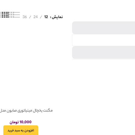
نمایش
12
24
36
مگنت یخچال مینیاتوری صابون مد
10,000
تومان
افزودن به سبد خرید