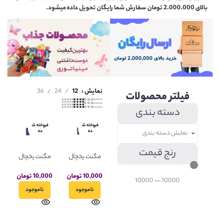
بالای 2.000.000 تومان سفارش شما رایگان تحویل داده میشود.
نمایش
12
24
36
فیلتر محصولات
دسته بندی
فروخته ش
فروخته ش
ده
ده
نمایش دسته بندی
رنج قیمت
مگنت یخچال
مگنت یخچال
مینیاتوری
مینیاتوری
لازانیا مدل زر
لازانیا مدل مانا
10,000
تومان
10,000
تومان
10000
—
10000
ماکارون
ناموجود
ناموجود