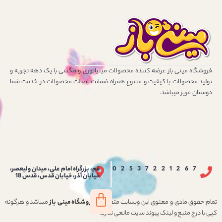
فروشگاه مینی باز عرضه کننده محصولات مینیاتوری و مگنتی با یک دهه تجربه و
تولید محصولات با کیفیت و متنوع همراه ضمانت اصالت محصولات در خدمت شما
دوستان عزیز میباشد.
02537221267
قم، بزرگراه امام علی، میدان ولیعصر،
خیابان آذر، خیابان قدس، قدس 18
تمام حقوق مادی و معنوی این وبسایت متعلق به
فروشگاه مینی باز
میباشد و هرگونه
کپی با درج منبع و لینک پیوند سایت مانعی ندارد.