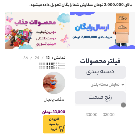
بالای 2.000.000 تومان سفارش شما رایگان تحویل داده میشود.
نمایش
12
24
36
فیلتر محصولات
دسته بندی
نمایش دسته بندی
رنج قیمت
مگنت یخچال
مینیاتوری
قوطی نوشابه
33,000
تومان
33000
—
33000
فانتا
افزودن
به سبد
خرید