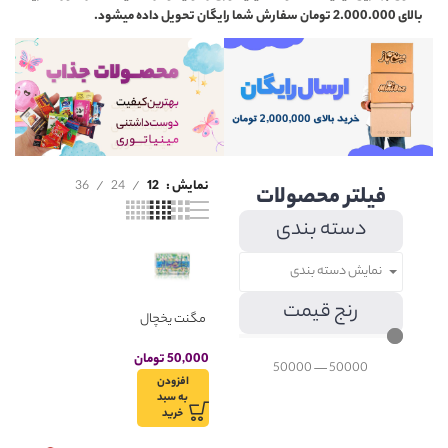
بالای 2.000.000 تومان سفارش شما رایگان تحویل داده میشود.
نمایش
12
24
36
فیلتر محصولات
دسته بندی
نمایش دسته بندی
رنج قیمت
مگنت یخچال
مینیاتوری
جعبه صابون
50,000
تومان
50000
—
50000
مدل گلنار
افزودن
به سبد
خرید