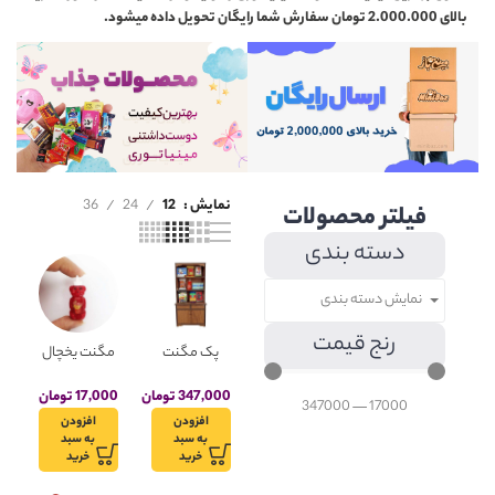
بالای 2.000.000 تومان سفارش شما رایگان تحویل داده میشود.
نمایش
12
24
36
فیلتر محصولات
دسته بندی
نمایش دسته بندی
رنج قیمت
پک مگنت
مگنت یخچال
یخچال مینی
مینیاتوری
باز کد 0023
سس خرسی
347,000
تومان
17,000
تومان
347000
—
17000
مجموعه 9
مدل مهرام
افزودن
افزودن
عددی به
به سبد
به سبد
همراه کمد
خرید
خرید
مینیاتوری