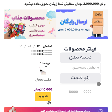
بالای 2.000.000 تومان سفارش شما رایگان تحویل داده میشود.
نمایش
12
24
36
فیلتر محصولات
دسته بندی
فروخته ش
ده
نمایش دسته بندی
رنج قیمت
مگنت یخچال
مینیاتوری پاپ
کرن سرکه
10,000
تومان
10000
—
10000
بالزامیک مدل
ناموجود
چی توز