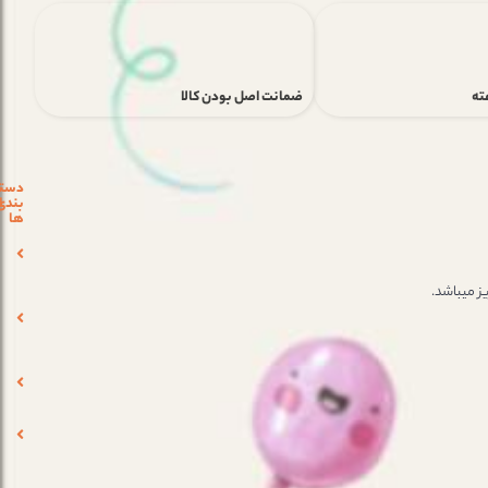
ضمانت اصل بودن کالا
دست
ن
بندی
ا
ها
ز میباشد.