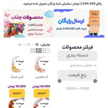
بالای 2.000.000 تومان سفارش شما رایگان تحویل داده میشود.
نمایش
12
24
36
فیلتر محصولات
دسته بندی
فروخته ش
فروخته ش
ده
ده
نمایش دسته بندی
رنج قیمت
آب معدنی
آیس شیک
مینیاتوری(تک
فانتزی
ی)
مینیاتوری(تک
60,000
تومان
30,000
تومان
150000
—
10000
ی)
ناموجود
ناموجود
فروخته ش
فروخته ش
ده
ده